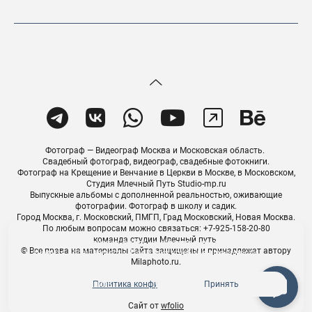
Фотограф — Видеограф Москва и Московская область.
Свадебный фотограф, видеограф, свадебные фотокниги.
Фотограф на Крещение и Венчание в Церкви в Москве, в Московском,
Студия Млечный Путь Studio-mp.ru
Выпускные альбомы с дополненной реальностью, оживающие
фотографии. Фотограф в школу и садик.
Город Москва, г. Московский, ПМГП, Град Московский, Новая Москва.
По любым вопросам можно связаться: +7-925-158-20-80
команда студии Млечный путь
На сайте используются файлы cookie для работы сайта
© Все права на материалы сайта защищены и принадлежат автору
и анализа посещаемости.
Политика конфиденциальности
Milaphoto.ru.
Политика конфиденциальности
Отклонить
Принять
Сайт от
wfolio